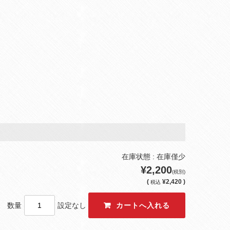
在庫状態 : 在庫僅少
¥2,200
(税別)
(
¥2,420 )
税込
数量
設定なし