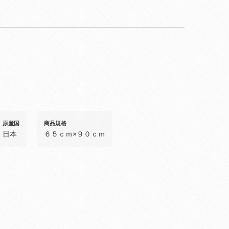
原産国
商品規格
日本
６５ｃｍ×９０ｃｍ