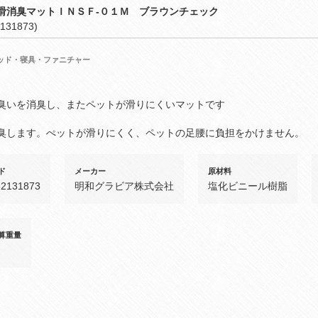
滑消臭マットＩＮＳＦ‐０１Ｍ ブラウンチェック
131873)
ッド・寝具・ファニチャー
臭いを消臭し、またペットが滑りにくいマットです
臭します。ぺットが滑りにくく、ペットの足腰に負担をかけません。
ド
メーカー
原材料
32131873
明和グラビア株式会社
塩化ビニール樹脂
算重量