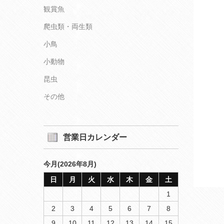
観賞魚
爬虫類・両生類
小鳥
小動物
昆虫
その他
営業日カレンダー
今月(2026年8月)
日
月
火
水
木
金
土
1
2
3
4
5
6
7
8
9
10
11
12
13
14
15