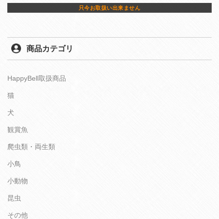
只今お取扱い出来ません
商品カテゴリ
HappyBell取扱商品
猫
犬
観賞魚
爬虫類・両生類
小鳥
小動物
昆虫
その他