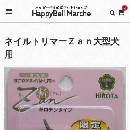
ハッピーベル公式ネットショップ
0
HappyBell Marche
ホーム
ネイルトリマーＺａｎ大型犬
アカウント
用
カート