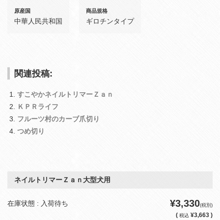
原産国
商品規格
中華人民共和国
ギロチンタイプ
関連投稿:
すこやかネイルトリマーＺａｎ
ＫＰＲライフ
フルーツ村のカーブ爪切り
つめ切り
ネイルトリマーＺａｎ大型犬用
¥3,330
在庫状態 : 入荷待ち
(税別)
(
¥3,663 )
税込