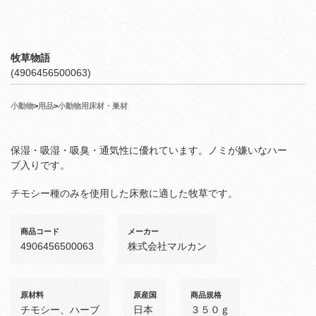
牧草物語
(4906456500063)
小動物
>
用品
>
小動物用床材・巣材
保湿・吸湿・吸臭・通気性に優れています。ノミが嫌いなハー
ブ入りです。
チモシー種のみを使用した床敷に適した牧草です。
商品コード
メーカー
4906456500063
株式会社マルカン
原材料
原産国
商品規格
チモシー、ハーブ
日本
３５０ｇ