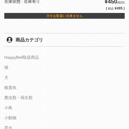
¥450
在庫状態 : 在庫有り
(税別)
(
¥495 )
税込
只今お取扱い出来ません
商品カテゴリ
HappyBell取扱商品
猫
犬
観賞魚
爬虫類・両生類
小鳥
小動物
昆虫