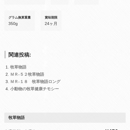
グラム換算重量
賞味期限
350g
24ヶ月
関連投稿:
牧草物語
ＭＲ‐５２牧草物語
ＭＲ‐１８ 牧草物語ロング
小動物の牧草健康チモシー
牧草物語