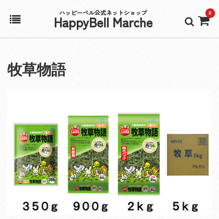
ハッピーベル公式ネットショップ
0
HappyBell Marche
ホーム
牧草物語
アカウント
カート