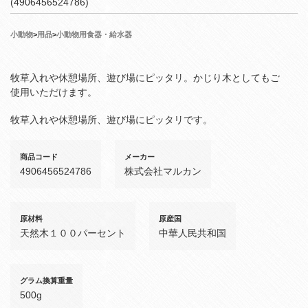
(4906456524786)
小動物
>
用品
>
小動物用食器・給水器
牧草入れや休憩場所、遊び場にピッタリ。かじり木としてもご
使用いただけます。
牧草入れや休憩場所、遊び場にピッタリです。
商品コード
メーカー
4906456524786
株式会社マルカン
原材料
原産国
天然木１００パーセント
中華人民共和国
グラム換算重量
500g