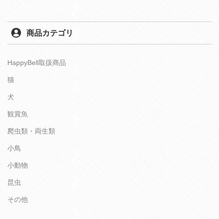
商品カテゴリ
HappyBell取扱商品
猫
犬
観賞魚
爬虫類・両生類
小鳥
小動物
昆虫
その他