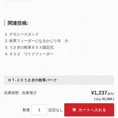
関連投稿:
チモシースタンド
牧草フィーダーになるかじり木 大
うさぎの牧草ＢＯＸ固定式
６２２ ワイドフィーダー
ＨＴ‐２０うさぎの牧草パーク
¥1,237
在庫状態 : 在庫僅少
(税別)
(
¥1,360 )
税込
数量
設定なし