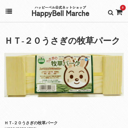
ハッピーベル公式ネットショップ
0
HappyBell Marche
ホーム
ＨＴ‐２０うさぎの牧草パーク
アカウント
カート
ＨＴ‐２０うさぎの牧草パーク