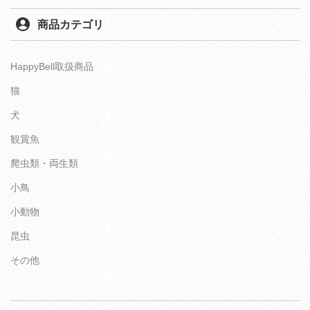
商品カテゴリ
HappyBell取扱商品
猫
犬
観賞魚
爬虫類・両生類
小鳥
小動物
昆虫
その他