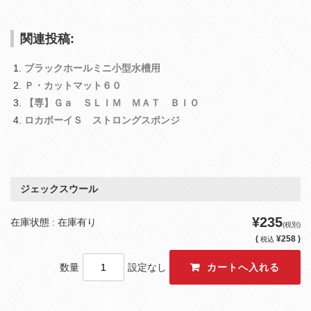
関連投稿:
ブラックホールミニ小型水槽用
Ｐ・カットマット６０
【専】Ｇａ ＳＬＩＭ ＭＡＴ ＢＩＯ
ロカボーイＳ ストロングスポンジ
ジェックスウール
¥235
在庫状態 : 在庫有り
(税別)
(
¥258 )
税込
数量
設定なし