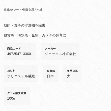
観賞魚
>
フード
>
観賞魚用ろか材
残餌・糞等の浮遊物を除去
観賞魚・海水魚・金魚・カメ等の飼育に
商品コード
メーカー
4972547133601
ジェックス株式会社
原材料
原産国
商品規格
ポリエステル繊維
日本
大
グラム換算重量
100g