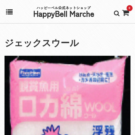
ハッピーベル公式ネットショップ
0
HappyBell Marche
ホーム
ジェックスウール
アカウント
カート