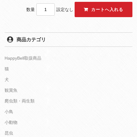
数量
設定なし
商品カテゴリ
HappyBell取扱商品
猫
犬
観賞魚
爬虫類・両生類
小鳥
小動物
昆虫