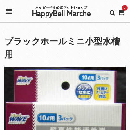
ハッピーベル公式ネットショップ
0
HappyBell Marche
ホーム
ブラックホールミニ小型水槽
アカウント
用
カート