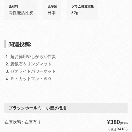
原材料
原産国
グラム換算重量
高性能活性炭
日本
32g
関連投稿:
超お徳用やしがら活性炭
麦飯石＆リングマット
ゼオライトパワーマット
Ｐ・カットマット６０
ブラックホールミニ小型水槽用
¥380
在庫状態 : 在庫有り
(税別)
(
¥418 )
税込