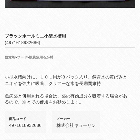
ブラックホールミニ小型水槽用
(4971618932686)
観賞魚
>
フード
>
観賞魚用ろか材
小型水槽向けに、１０Ｌ用が３パック入り。飼育水の黄ばみと
ニオイを強力に吸着、クリアーな水を長期間維持
魚病薬と併用される場合は、薬の有効成分を吸着する場合があ
るので、別々での使用をお勧めします。
商品コード
メーカー
4971618932686
株式会社キョーリン