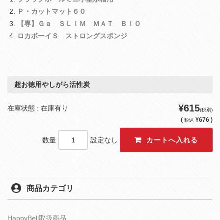
Ｐ・カットマット６０
【専】Ｇａ ＳＬＩＭ ＭＡＴ ＢＩＯ
ロカボーイＳ ストロングスポンジ
超お徳用やしがら活性炭
¥615
在庫状態 : 在庫有り
(税別)
(
¥676 )
税込
数量
設定なし
商品カテゴリ
HappyBell取扱商品