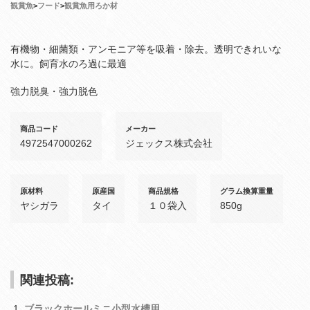
観賞魚
>
フード
>
観賞魚用ろか材
有機物・細菌類・アンモニア等を吸着・除去。透明できれいな
水に。飼育水のろ過に最適
強力脱臭・強力脱色
商品コード
メーカー
4972547000262
ジェックス株式会社
原材料
原産国
商品規格
グラム換算重量
ヤシガラ
タイ
１０袋入
850g
関連投稿:
ブラックホールミニ小型水槽用