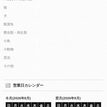
猫
犬
観賞魚
爬虫類・両生類
小鳥
小動物
昆虫
その他
営業日カレンダー
今月(2026年8月)
翌月(2026年9月)
日
月
火
水
木
金
土
日
月
火
水
木
金
土