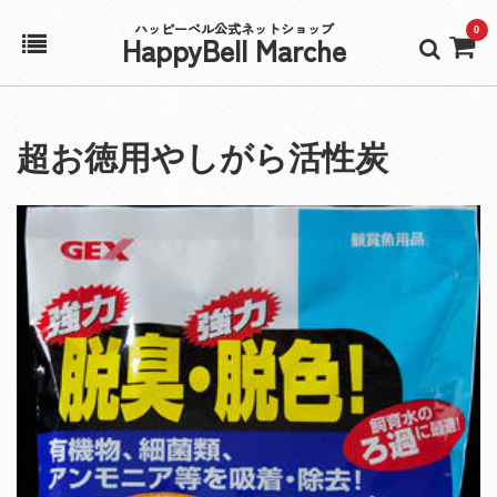
ハッピーベル公式ネットショップ
0
HappyBell Marche
ホーム
超お徳用やしがら活性炭
アカウント
カート