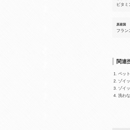
ビタミ
原産国
フラン
関連投
ペッ
ゾイ
ゾイ
洗わ