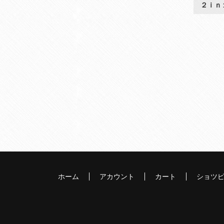
２ｉｎ
ホーム
アカウント
カート
ショツ