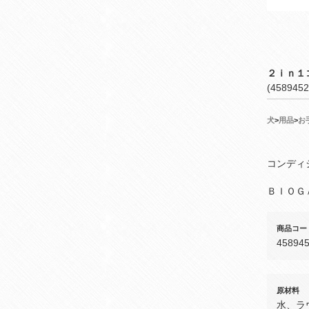
２ｉｎ１
(4589452
犬
>
用品
>
お
コンディ
ＢＩＯＧ
商品コー
45894
原材料
水、ラ