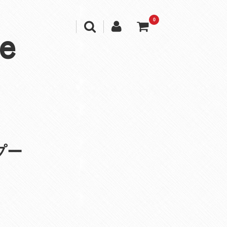
0
e
プー