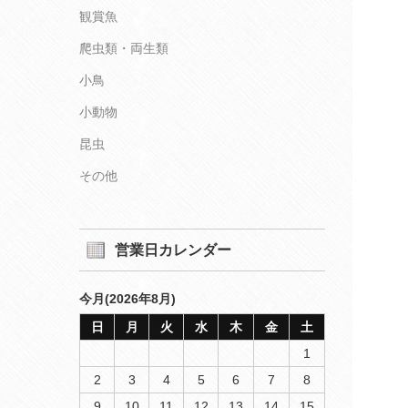
観賞魚
爬虫類・両生類
小鳥
小動物
昆虫
その他
営業日カレンダー
今月(2026年8月)
日
月
火
水
木
金
土
1
2
3
4
5
6
7
8
9
10
11
12
13
14
15