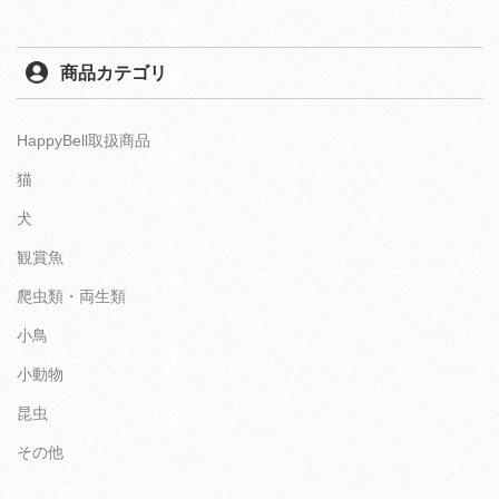
商品カテゴリ
HappyBell取扱商品
猫
犬
観賞魚
爬虫類・両生類
小鳥
小動物
昆虫
その他