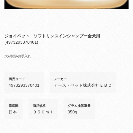
ジョイペット ソフトリンスインシャンプー全犬用
(4973293370401)
犬
>
用品
>
お手入れ
商品コード
メーカー
4973293370401
アース・ペット株式会社ＥＢＣ
原産国
商品規格
グラム換算重量
日本
３５０ｍｌ
350g