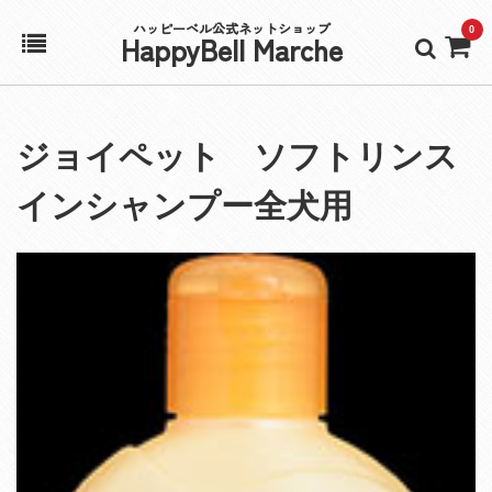
ハッピーベル公式ネットショップ
0
HappyBell Marche
ホーム
ジョイペット ソフトリンス
アカウント
インシャンプー全犬用
カート