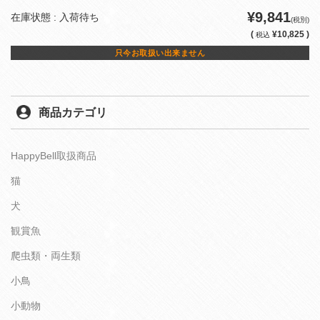
¥9,841
在庫状態 : 入荷待ち
(税別)
(
¥10,825 )
税込
只今お取扱い出来ません
商品カテゴリ
HappyBell取扱商品
猫
犬
観賞魚
爬虫類・両生類
小鳥
小動物