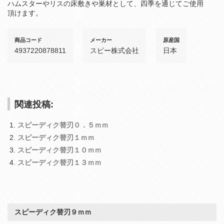
ハムスターやリスの床敷きや巣材として、四季を通じてご使用
頂けます。
商品コード
メーカー
原産国
4937220878811
スピー株式会社
日本
関連投稿:
スピーディク替刃０．５ｍｍ
スピーディク替刃１ｍｍ
スピーディク替刃１０ｍｍ
スピーディク替刃１３ｍｍ
スピーディク替刃９ｍｍ