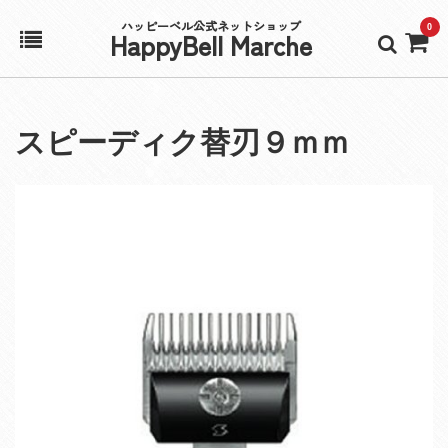
ハッピーベル公式ネットショップ
0
HappyBell Marche
ホーム
スピーディク替刃９ｍｍ
アカウント
カート