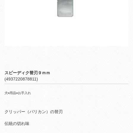
スピーディク替刃９ｍｍ
(4937220878811)
犬
>
用品
>
お手入れ
クリッパー（バリカン）の替刃
伝統の切れ味