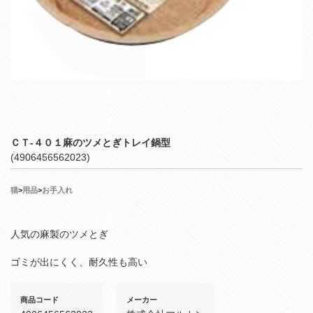
ＣＴ‐４０１麻のツメとぎトレイ鍋型
(4906456562023)
猫
>
用品
>
お手入れ
人気の麻製のツメとぎ
ゴミが出にくく、耐久性も高い
商品コード
メーカー