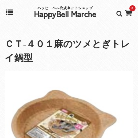
ハッピーベル公式ネットショップ
0
HappyBell Marche
ホーム
ＣＴ‐４０１麻のツメとぎトレ
アカウント
イ鍋型
カート