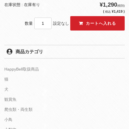
¥1,290
在庫状態 : 在庫有り
(税別)
(
¥1,419 )
税込
数量
設定なし
商品カテゴリ
HappyBell取扱商品
猫
犬
観賞魚
爬虫類・両生類
小鳥