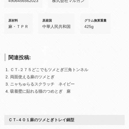
4906456562023
株式会社マルカン
原材料
原産国
グラム換算重量
麻・ＴＰＲ
中華人民共和国
425g
関連投稿:
ＣＴ‐２７５どこでもツメとぎ三角トンネル
両面使える麻のツメとぎ
ニャちゅらるスクラッチ ネイビー
吸着壁に貼れる猫のつめとぎ 麻
ＣＴ‐４０１麻のツメとぎトレイ鍋型