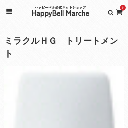
ハッピーベル公式ネットショップ
0
HappyBell Marche
ホーム
ミラクルＨＧ トリートメン
アカウント
ト
カート