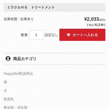
ミラクルＨＧ トリートメント
¥2,033
在庫状態 : 在庫有り
(税別)
(
¥2,236 )
税込
数量
設定なし
商品カテゴリ
HappyBell取扱商品
猫
犬
観賞魚
爬虫類・両生類