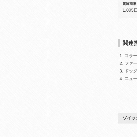
賞味期限
1,095
関連投
コラ
ファ
ドッ
ニュ
ゾイッ