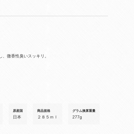
し、微香性臭いスッキリ。
原産国
商品規格
グラム換算重量
日本
２８５ｍｌ
277g