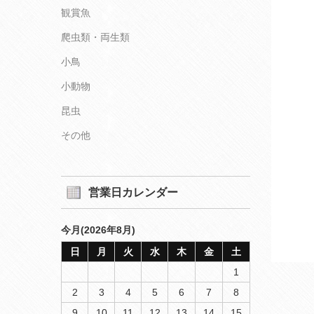
観賞魚
爬虫類・両生類
小鳥
小動物
昆虫
その他
営業日カレンダー
今月(2026年8月)
日
月
火
水
木
金
土
1
2
3
4
5
6
7
8
9
10
11
12
13
14
15