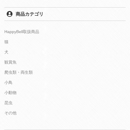
商品カテゴリ
HappyBell取扱商品
猫
犬
観賞魚
爬虫類・両生類
小鳥
小動物
昆虫
その他