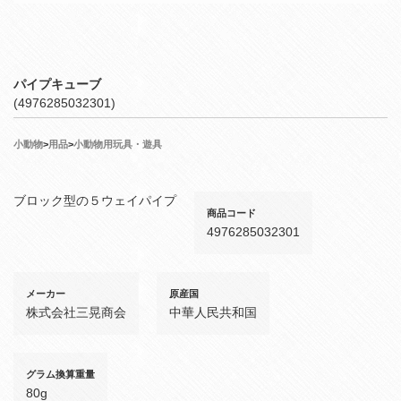
パイプキューブ
(4976285032301)
小動物
>
用品
>
小動物用玩具・遊具
ブロック型の５ウェイパイプ
商品コード
4976285032301
メーカー
原産国
株式会社三晃商会
中華人民共和国
グラム換算重量
80g