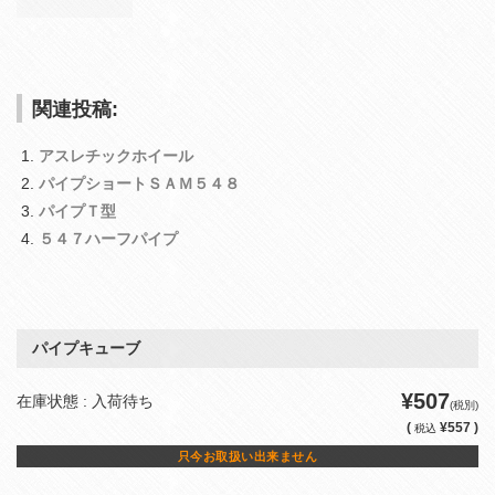
関連投稿:
アスレチックホイール
パイプショートＳＡＭ５４８
パイプＴ型
５４７ハーフパイプ
パイプキューブ
¥507
在庫状態 : 入荷待ち
(税別)
(
¥557 )
税込
只今お取扱い出来ません