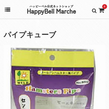
ハッピーベル公式ネットショップ
0
HappyBell Marche
ホーム
パイプキューブ
アカウント
カート