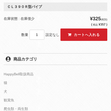
ＣＬ３９０Ｒ型パイプ
¥325
在庫状態 : 在庫僅少
(税別)
(
¥357 )
税込
数量
設定なし
商品カテゴリ
HappyBell取扱商品
猫
犬
観賞魚
爬虫類・両生類