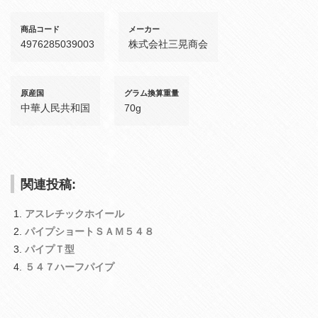
商品コード
メーカー
4976285039003
株式会社三晃商会
原産国
グラム換算重量
中華人民共和国
70g
関連投稿:
アスレチックホイール
パイプショートＳＡＭ５４８
パイプＴ型
５４７ハーフパイプ