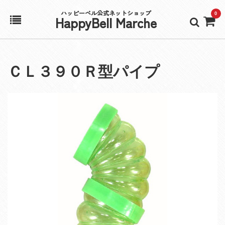
ハッピーベル公式ネットショップ
0
HappyBell Marche
ホーム
ＣＬ３９０Ｒ型パイプ
アカウント
カート