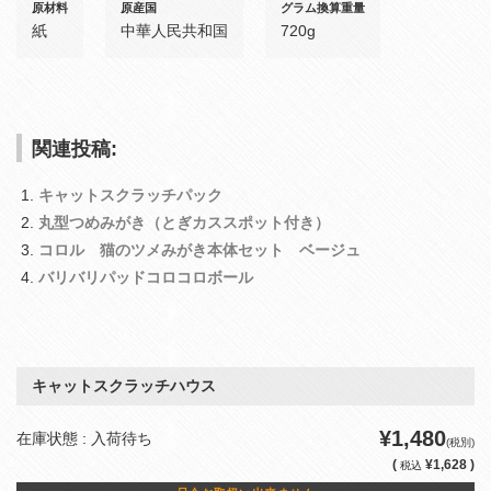
原材料
原産国
グラム換算重量
紙
中華人民共和国
720g
関連投稿:
キャットスクラッチパック
丸型つめみがき（とぎカススポット付き）
コロル 猫のツメみがき本体セット ベージュ
バリバリパッドコロコロボール
キャットスクラッチハウス
¥1,480
在庫状態 : 入荷待ち
(税別)
(
¥1,628 )
税込