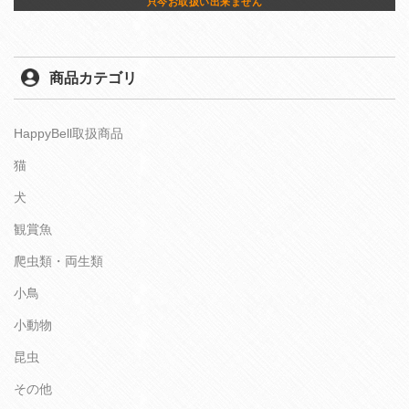
只今お取扱い出来ません
商品カテゴリ
HappyBell取扱商品
猫
犬
観賞魚
爬虫類・両生類
小鳥
小動物
昆虫
その他