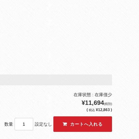
在庫状態 : 在庫僅少
¥11,694
(税別)
(
¥12,863 )
税込
数量
設定なし