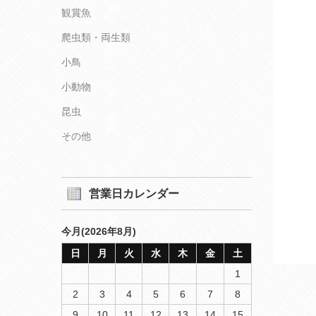
観賞魚
爬虫類・両生類
小鳥
小動物
昆虫
その他
営業日カレンダー
今月(2026年8月)
日
月
火
水
木
金
土
1
2
3
4
5
6
7
8
9
10
11
12
13
14
15