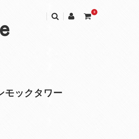
0
e
ンモックタワー