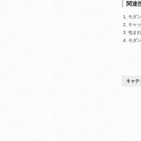
関連投
モダ
キャ
包ま
モダ
キャテ