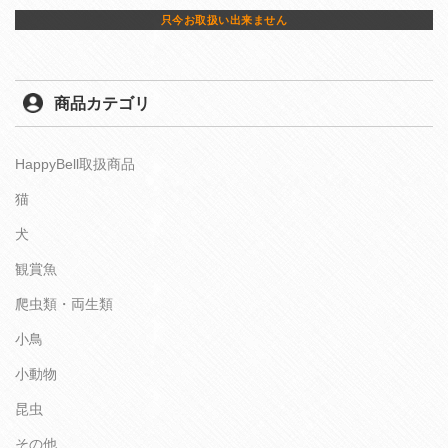
只今お取扱い出来ません
商品カテゴリ
HappyBell取扱商品
猫
犬
観賞魚
爬虫類・両生類
小鳥
小動物
昆虫
その他