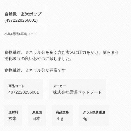
自然派 玄米ポップ
(4972228256001)
小鳥
>
用品
>
洋鳥フード
食物繊維、ミネラル分を多く含む玄米に圧力をかけ、膨らませ
消化吸収の良いおやつに致しました。
食物繊維、ミネラル分が豊富です
商品コード
メーカー
4972228256001
株式会社黒瀬ペットフード
原材料
原産国
商品規格
グラム換算重量
玄米
日本
４ｇ
4g