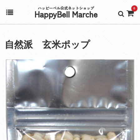
ハッピーベル公式ネットショップ
0
HappyBell Marche
ホーム
自然派 玄米ポップ
アカウント
カート