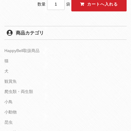
数量
袋
商品カテゴリ
HappyBell取扱商品
猫
犬
観賞魚
爬虫類・両生類
小鳥
小動物
昆虫