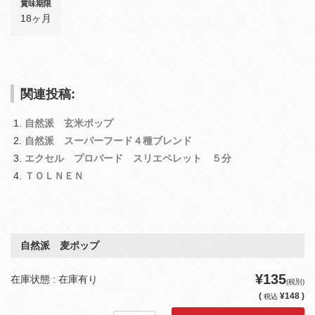
賞味期限
18ヶ月
関連投稿:
自然派 玄米ポップ
自然派 スーパーフード４種ブレンド
エクセル プロバード スリエペレット ５分
ＴＯＬＮＥＮ
自然派 麦ポップ
¥135
在庫状態 : 在庫有り
(税別)
(
¥148 )
税込