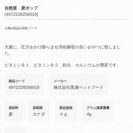
自然派 麦ポップ
(4972228256018)
小鳥
>
用品
>
洋鳥フード
大麦に、圧力をかけ膨らませ消化吸収の良いおやつに致しまし
た。
ビタミンＢ１、ビタミンＢ２、鉄分、カルシウムが豊富です。
商品コード
メーカー
4972228256018
株式会社黒瀬ペットフード
原材料
原産国
商品規格
グラム換算重量
麦
カナダ
４ｇ
4g