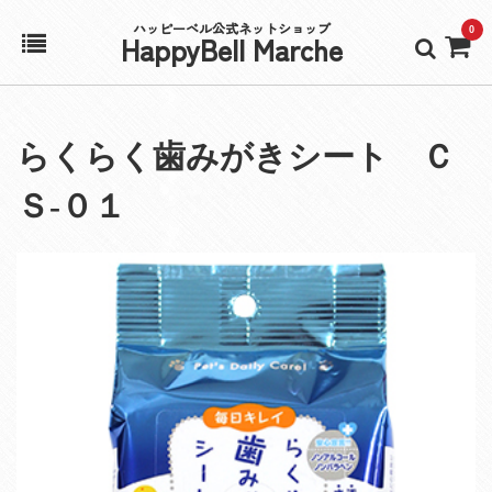
ハッピーベル公式ネットショップ
0
HappyBell Marche
ホーム
らくらく歯みがきシート Ｃ
アカウント
Ｓ‐０１
カート