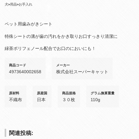
犬
>
用品
>
お手入れ
ペット用歯みがきシート
特殊シートの溝が歯の汚れをかき取りお口すっきり清潔に
緑茶ポリフェノール配合でお口のにおいにも！
商品コード
メーカー
4973640002658
株式会社スーパーキャット
原材料
原産国
商品規格
グラム換算重量
不織布
日本
３０枚
110g
関連投稿: