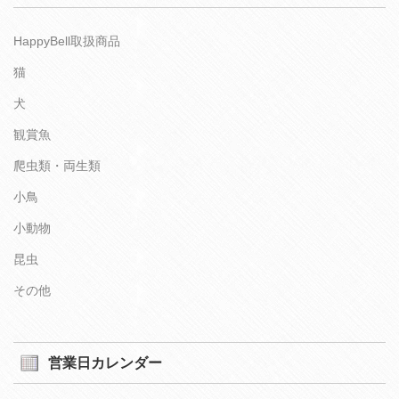
HappyBell取扱商品
猫
犬
観賞魚
爬虫類・両生類
小鳥
小動物
昆虫
その他
営業日カレンダー