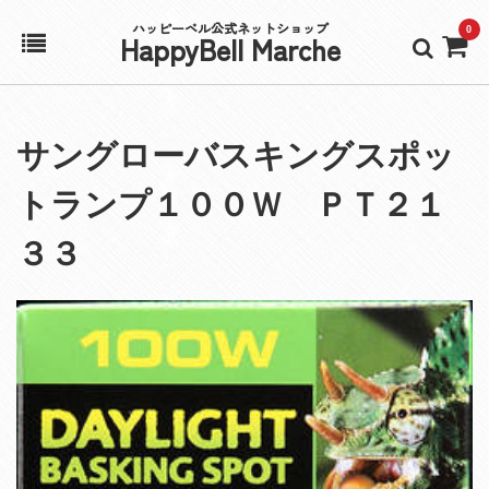
ハッピーベル公式ネットショップ
0
HappyBell Marche
ホーム
サングローバスキングスポッ
アカウント
トランプ１００Ｗ ＰＴ２１
カート
３３