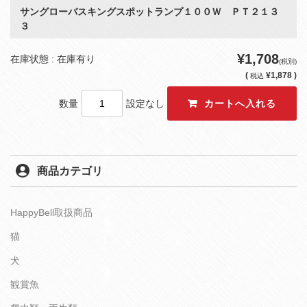
サングローバスキングスポットランプ１００Ｗ ＰＴ２１３
３
¥1,708
在庫状態 : 在庫有り
(税別)
(
¥1,878 )
税込
数量
設定なし
商品カテゴリ
HappyBell取扱商品
猫
犬
観賞魚