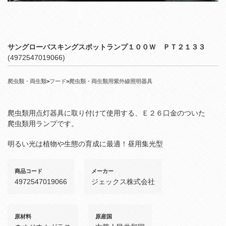
サングローバスキングスポットランプ１００Ｗ ＰＴ２１３３
(4972547019066)
爬虫類・両生類
>
フード
>
爬虫類・両生類用紫外線照明器具
爬虫類用点灯器具に取り付けて使用する、Ｅ２６口金のついた
爬虫類用ランプです。
明るい光は植物や生態の育成に最適！昼用集光型
商品コード
メーカー
4972547019066
ジェックス株式会社
原材料
原産国