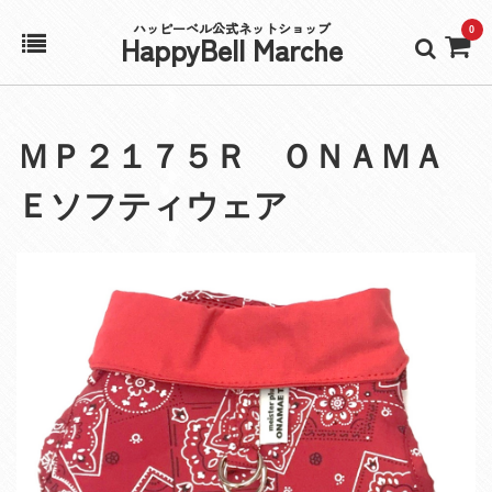
ハッピーベル公式ネットショップ
0
HappyBell Marche
ホーム
ＭＰ２１７５Ｒ ＯＮＡＭＡ
アカウント
Ｅソフティウェア
カート