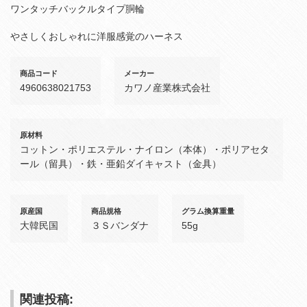
ワンタッチバックルタイプ胴輪
やさしくおしゃれに洋服感覚のハーネス
商品コード
メーカー
4960638021753
カワノ産業株式会社
原材料
コットン・ポリエステル・ナイロン（本体）・ポリアセタ
ール（留具）・鉄・亜鉛ダイキャスト（金具）
原産国
商品規格
グラム換算重量
大韓民国
３Ｓバンダナ
55g
関連投稿: