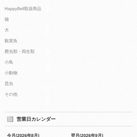
HappyBell取扱商品
猫
犬
観賞魚
爬虫類・両生類
小鳥
小動物
昆虫
その他
営業日カレンダー
今月(2026年8月)
翌月(2026年9月)