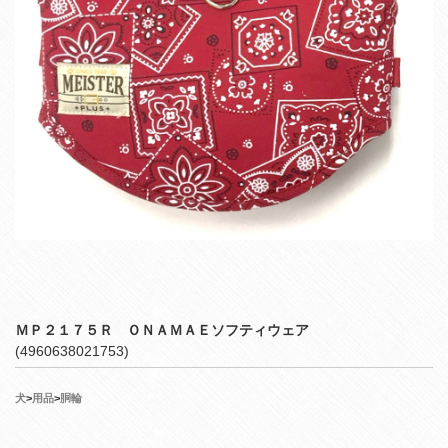
ＭＰ２１７５Ｒ ＯＮＡＭＡＥソフティウェア
(4960638021753)
犬
>
用品
>
胴輪