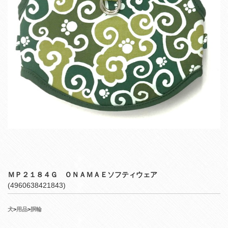
ＭＰ２１８４Ｇ ＯＮＡＭＡＥソフティウェア
(4960638421843)
犬
>
用品
>
胴輪