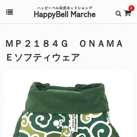
ハッピーベル公式ネットショップ
0
HappyBell Marche
ホーム
ＭＰ２１８４Ｇ ＯＮＡＭＡ
アカウント
Ｅソフティウェア
カート