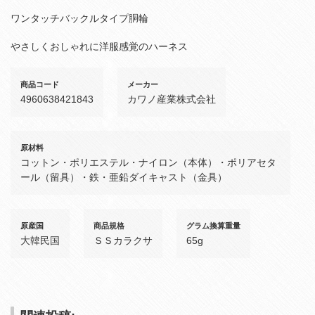
ワンタッチバックルタイプ胴輪
やさしくおしゃれに洋服感覚のハーネス
商品コード
メーカー
4960638421843
カワノ産業株式会社
原材料
コットン・ポリエステル・ナイロン（本体）・ポリアセタ
ール（留具）・鉄・亜鉛ダイキャスト（金具）
原産国
商品規格
グラム換算重量
大韓民国
ＳＳカラクサ
65g