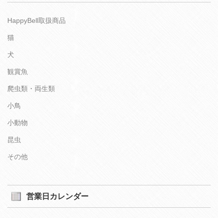
HappyBell取扱商品
猫
犬
観賞魚
爬虫類・両生類
小鳥
小動物
昆虫
その他
営業日カレンダー