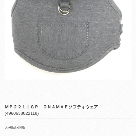
ＭＰ２２１１ＧＲ ＯＮＡＭＡＥソフティウェア
(4960638022118)
犬
>
用品
>
胴輪