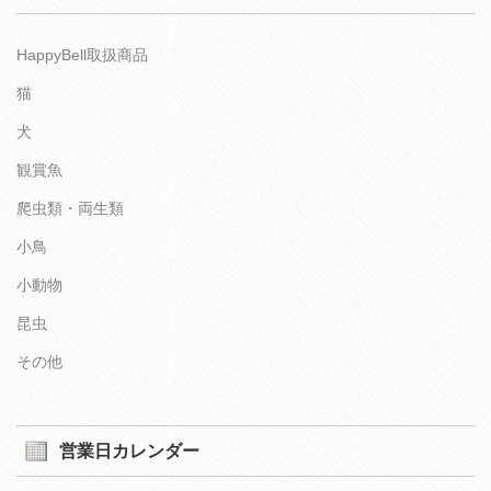
HappyBell取扱商品
猫
犬
観賞魚
爬虫類・両生類
小鳥
小動物
昆虫
その他
営業日カレンダー