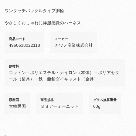
ワンタッチバックルタイプ胴輪
やさしくおしゃれに洋服感覚のハーネス
商品コード
メーカー
4960638022118
カワノ産業株式会社
原材料
コットン・ポリエステル・ナイロン（本体）・ポリアセタ
ール（留具）・鉄・亜鉛ダイキャスト（金具）
原産国
商品規格
グラム換算重量
大韓民国
３Ｓアーミーニット
60g