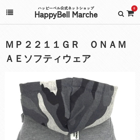
ハッピーベル公式ネットショップ
0
HappyBell Marche
ホーム
ＭＰ２２１１ＧＲ ＯＮＡＭ
アカウント
ＡＥソフティウェア
カート