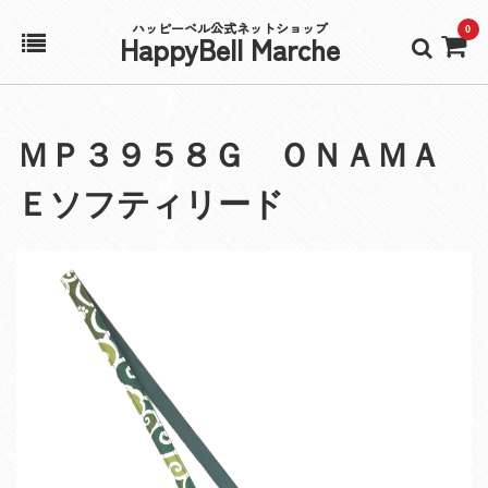
ハッピーベル公式ネットショップ
0
HappyBell Marche
ホーム
ＭＰ３９５８Ｇ ＯＮＡＭＡ
アカウント
Ｅソフティリード
カート