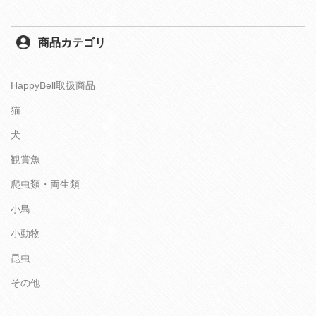
商品カテゴリ
HappyBell取扱商品
猫
犬
観賞魚
爬虫類・両生類
小鳥
小動物
昆虫
その他