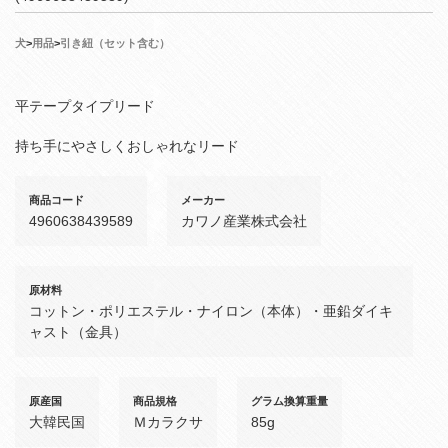
犬
>
用品
>
引き紐（セット含む）
平テープタイプリード
持ち手にやさしくおしゃれなリード
商品コード
メーカー
4960638439589
カワノ産業株式会社
原材料
コットン・ポリエステル・ナイロン（本体）・亜鉛ダイキ
ャスト（金具）
原産国
商品規格
グラム換算重量
大韓民国
Ｍカラクサ
85g