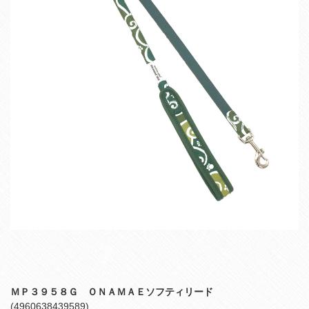
ＭＰ３９５８Ｇ ＯＮＡＭＡＥソフティリード
(4960638439589)