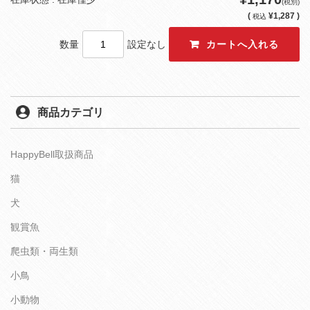
(税別)
(
¥1,287 )
税込
数量
設定なし
商品カテゴリ
HappyBell取扱商品
猫
犬
観賞魚
爬虫類・両生類
小鳥
小動物