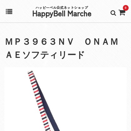
ハッピーベル公式ネットショップ
0
HappyBell Marche
ホーム
ＭＰ３９６３ＮＶ ＯＮＡＭ
アカウント
ＡＥソフティリード
カート