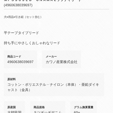
(4960638039697)
犬
>
用品
>
引き紐（セット含む）
平テープタイプリード
持ち手にやさしくおしゃれなリード
商品コード
メーカー
4960638039697
カワノ産業株式会社
原材料
コットン・ポリエステル・ナイロン（本体）・亜鉛ダイキ
ャスト（金具）
原産国
商品規格
グラム換算重量
大韓民国
Ｓツギハギデニム
60g