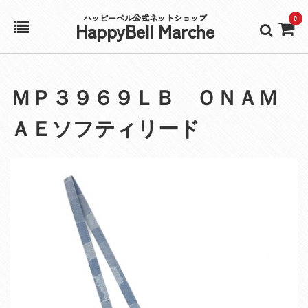
ハッピーベル公式ネットショップ
0
HappyBell Marche
ホーム
ＭＰ３９６９ＬＢ ＯＮＡＭ
アカウント
ＡＥソフティリード
カート