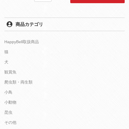
商品カテゴリ
HappyBell取扱商品
猫
犬
観賞魚
爬虫類・両生類
小鳥
小動物
昆虫
その他