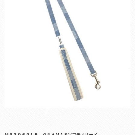
ＭＰ３９６９ＬＢ ＯＮＡＭＡＥソフティリード