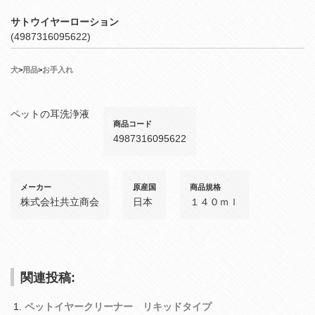
サトウイヤーローション
(4987316095622)
犬
>
用品
>
お手入れ
ペットの耳洗浄液
商品コード
4987316095622
メーカー
原産国
商品規格
株式会社共立商会
日本
１４０ｍｌ
関連投稿:
ペットイヤークリーナー リキッドタイプ