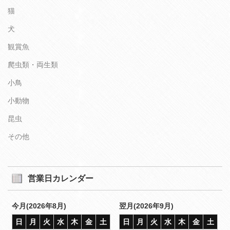
猫
犬
観賞魚
爬虫類・両生類
小鳥
小動物
昆虫
その他
営業日カレンダー
今月(2026年8月)
翌月(2026年9月)
日
月
火
水
木
金
土
日
月
火
水
木
金
土