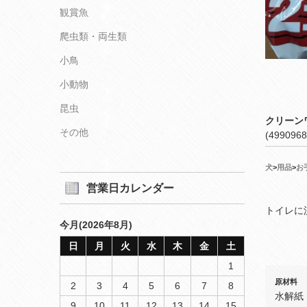
観賞魚
爬虫類・両生類
小鳥
小動物
昆虫
クリーン
その他
(4990968
犬
>
用品
>
お
営業日カレンダー
トイレに
今月(2026年8月)
日
月
火
水
木
金
土
1
原材料
2
3
4
5
6
7
8
水解紙
9
10
11
12
13
14
15