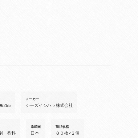
メーカー
06255
シーズイシハラ株式会社
原産国
商品規格
剤・香料
日本
８０枚×２個