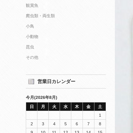
観賞魚
爬虫類・両生類
小鳥
小動物
昆虫
その他
営業日カレンダー
今月(2026年8月)
日
月
火
水
木
金
土
1
2
3
4
5
6
7
8
9
10
11
12
13
14
15