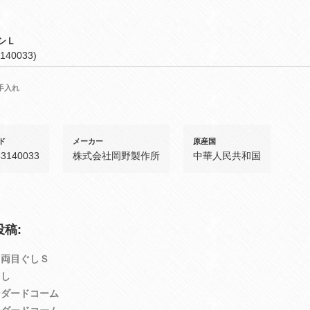
シＬ
140033)
手入れ
ド
メーカー
原産国
33140033
株式会社岡野製作所
中華人民共和国
稿:
Ｓ両目ぐしＳ
くし
ンダードコーム