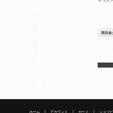
スタ
両目金
ホーム
アカウント
カート
ショツ