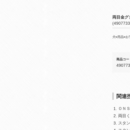
両目金グ
(4907733
犬
>
用品
>
お
商品コー
49077
関連投
ＯＮ
両目
スタ