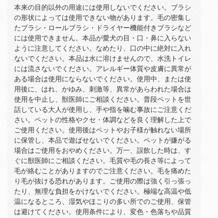
本来の目的以外の用途には使用しないでください。ブラシ
の形状によっては使用できない物があります。毛の密集し
たブラシ・ロールブラシ・ドライヤー機能付きブラシなど
には使用できません。本品が愛犬の目・口・鼻に入らない
ように注意してください。なめたり、口の中に絶対に入れ
ないでください。本品は水に溶けませんので、水洗トイレ
には流さないでください。アレルギー体質や皮膚に異常が
ある場合は使用にならないでください。使用中、または使
用後に、はれ、かゆみ、刺激等、異常があらわれた場合は
使用を中止し、獣医師にご相談ください。普段ペットを世
話している大人が使用し、手や指を噛む事故にご注意くだ
さい。ペットの性格やクセ・体調などを良く理解した上で
ご使用ください。使用後はペットやお子様が触れない場所
に保管し、本品で遊ばせないでください。ペットが嫌がる
場合はご使用をおやめください。万一、誤飲した時は、す
ぐに獣医師にご相談ください。毛質や毛の長さ等によって
毛が絡むことがありますのでご注意ください。毛を痛めた
り毛が抜ける恐れがあります。ご使用の際は強く引っ張っ
たり、無理な負担をかけないでください。極端な高温や低
温になるところ、湿気やほこりの多い所でのご使用、保管
は避けてください。使用条件により、変色・色落ちや品質