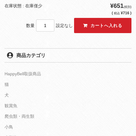
¥651
在庫状態 : 在庫僅少
(税別)
(
¥716 )
税込
数量
設定なし
商品カテゴリ
HappyBell取扱商品
猫
犬
観賞魚
爬虫類・両生類
小鳥