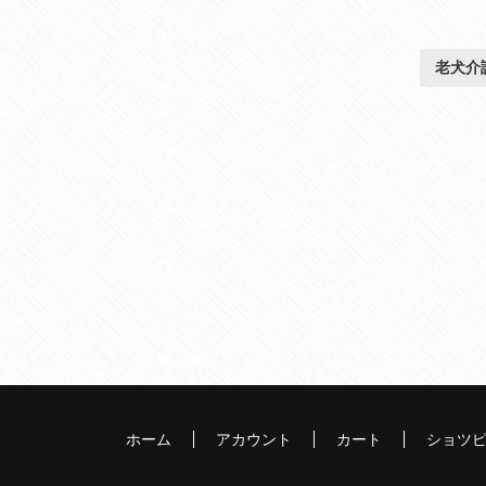
老犬介
ホーム
アカウント
カート
ショツ