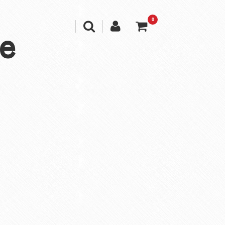
0
e
Ｋ