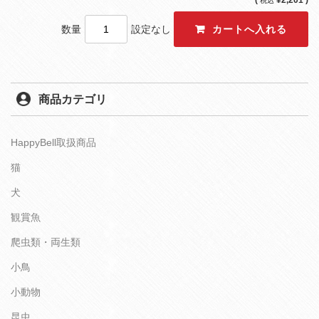
(
¥2,201 )
税込
数量
設定なし
商品カテゴリ
HappyBell取扱商品
猫
犬
観賞魚
爬虫類・両生類
小鳥
小動物
昆虫