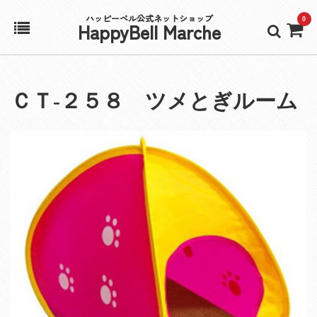
ハッピーベル公式ネットショップ
0
HappyBell Marche
ホーム
ＣＴ‐２５８ ツメとぎルーム
アカウント
カート