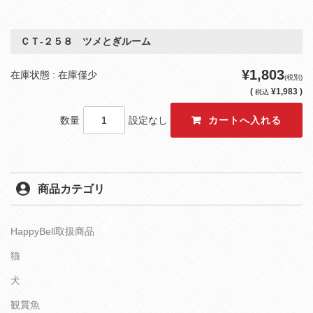
ＣＴ‐２５８ ツメとぎルーム
¥1,803
在庫状態 : 在庫僅少
(税別)
(
¥1,983 )
税込
数量
設定なし
商品カテゴリ
HappyBell取扱商品
猫
犬
観賞魚