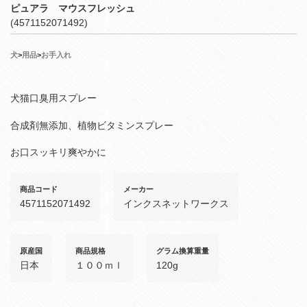
ピュアラ マウスフレッシュ
(4571152071492)
犬
>
用品
>
お手入れ
犬猫口臭用スプレー
合成剤無添加、植物ビタミンスプレー
お口スッキリ爽やかに
商品コード
メーカー
4571152071492
インクスネットワークス
原産国
商品規格
グラム換算重量
日本
１００ｍｌ
120g