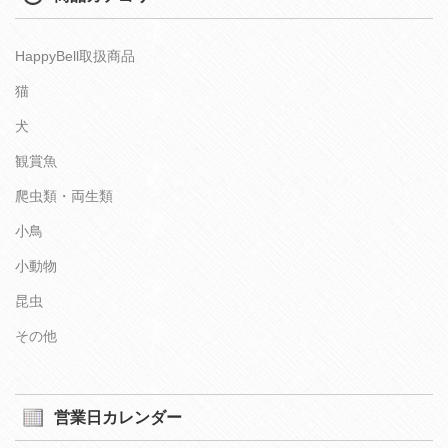
HappyBell取扱商品
猫
犬
観賞魚
爬虫類・両生類
小鳥
小動物
昆虫
その他
営業日カレンダー