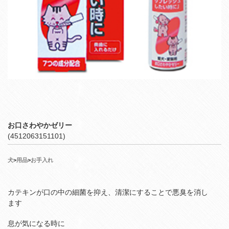
お口さわやかゼリー
(4512063151101)
犬
>
用品
>
お手入れ
カテキンが口の中の細菌を抑え、清潔にすることで悪臭を消し
ます
息が気になる時に