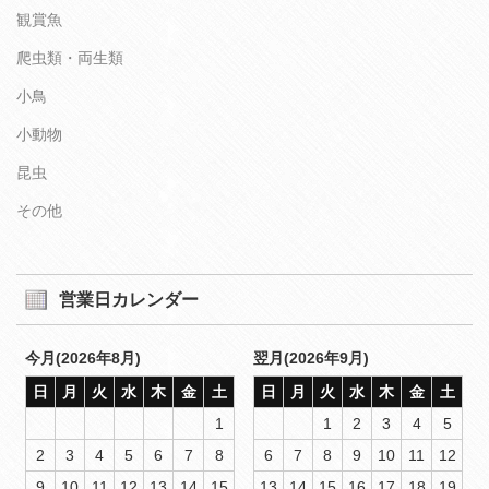
観賞魚
爬虫類・両生類
小鳥
小動物
昆虫
その他
営業日カレンダー
今月(2026年8月)
翌月(2026年9月)
日
月
火
水
木
金
土
日
月
火
水
木
金
土
1
1
2
3
4
5
2
3
4
5
6
7
8
6
7
8
9
10
11
12
9
10
11
12
13
14
15
13
14
15
16
17
18
19