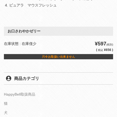
ピュアラ マウスフレッシュ
お口さわやかゼリー
¥597
在庫状態 : 在庫僅少
(税別)
(
¥656 )
税込
只今お取扱い出来ません
商品カテゴリ
HappyBell取扱商品
猫
犬