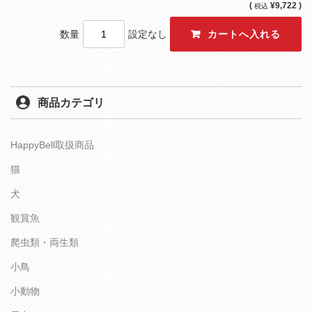
(
¥9,722 )
税込
数量
設定なし
商品カテゴリ
HappyBell取扱商品
猫
犬
観賞魚
爬虫類・両生類
小鳥
小動物