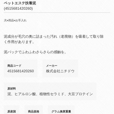
ペットエステ扶養泥
(4515681420260)
犬
>
用品
>
お手入れ
泥成分が毛穴の奥に詰まった汚れ（老廃物）を吸着して取り除
く作用があります。
泥パックでふわふわさらさらの感触を。
商品コード
メーカー
4515681420260
株式会社ニチドウ
原材料
泥、ヒアルロン酸、植物性セラミド、大豆プロテイン
原産国
商品規格
グラム換算重量