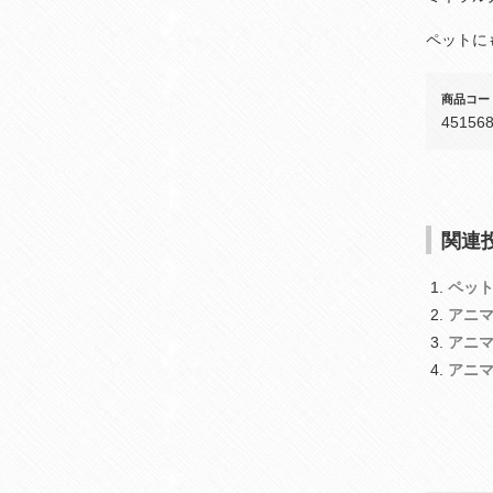
ペットに
商品コー
45156
関連投
ペッ
アニ
アニ
アニ