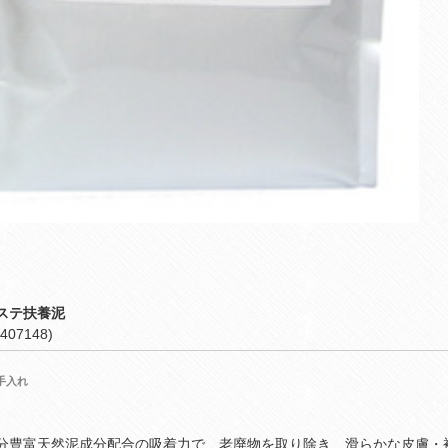
ステ扶養泥
407148)
手入れ
分豊富天然泥成分配合の吸着力で、老廃物を取り除き、滑らかな皮膚・