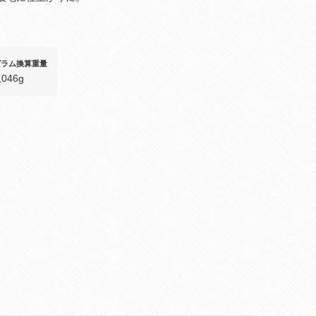
グラム換算重量
,046g