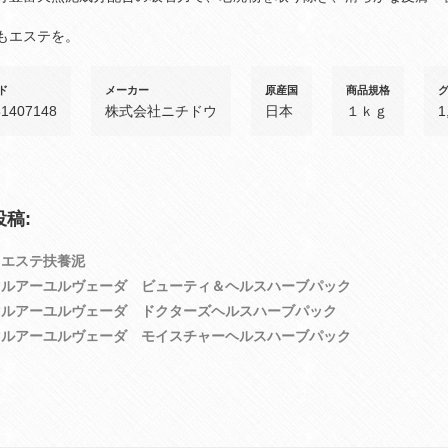
もエステを。
ド
メーカー
原産国
商品規格
81407148
株式会社ニチドウ
日本
１ｋｇ
1
稿:
トエステ扶養泥
マルアーユルヴェーダ ビューティ＆ヘルスハーブパック
マルアーユルヴェーダ ドクターズヘルスハーブパック
マルアーユルヴェーダ モイスチャーヘルスハーブパック