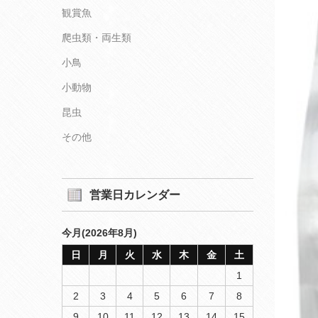
観賞魚
爬虫類・両生類
小鳥
小動物
昆虫
その他
営業日カレンダー
今月(2026年8月)
日
月
火
水
木
金
土
1
2
3
4
5
6
7
8
9
10
11
12
13
14
15