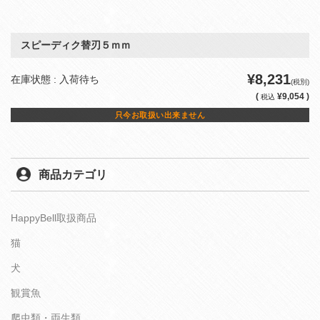
スピーディク替刃５ｍｍ
¥8,231
在庫状態 : 入荷待ち
(税別)
(
¥9,054 )
税込
只今お取扱い出来ません
商品カテゴリ
HappyBell取扱商品
猫
犬
観賞魚
爬虫類・両生類