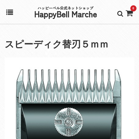
ハッピーベル公式ネットショップ
0
HappyBell Marche
ホーム
スピーディク替刃５ｍｍ
アカウント
カート