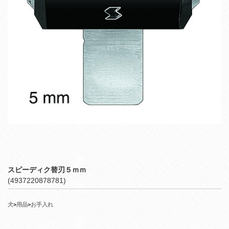
スピーディク替刃５ｍｍ
(4937220878781)
犬
>
用品
>
お手入れ