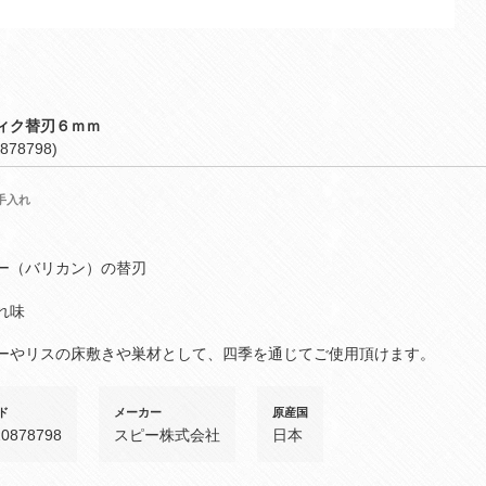
ィク替刃６ｍｍ
878798)
手入れ
ー（バリカン）の替刃
れ味
ーやリスの床敷きや巣材として、四季を通じてご使用頂けます。
ド
メーカー
原産国
20878798
スピー株式会社
日本