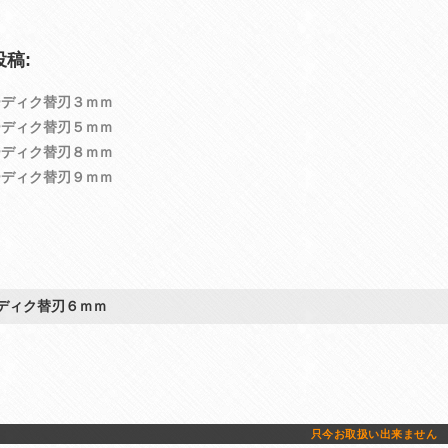
稿:
ーディク替刃３ｍｍ
ーディク替刃５ｍｍ
ーディク替刃８ｍｍ
ーディク替刃９ｍｍ
ディク替刃６ｍｍ
只今お取扱い出来ません