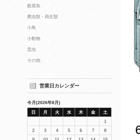
観賞魚
爬虫類・両生類
小鳥
小動物
昆虫
その他
営業日カレンダー
今月(2026年8月)
日
月
火
水
木
金
土
1
2
3
4
5
6
7
8
9
10
11
12
13
14
15