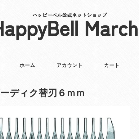
ハッピーベル公式ネットショップ
HappyBell March
ホーム
アカウント
カート
ーディク替刃６ｍｍ