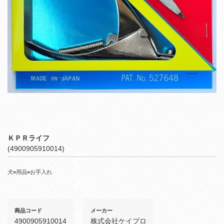
ＫＰＲライフ
(4900905910014)
犬
>
用品
>
お手入れ
商品コード
メーカー
4900905910014
株式会社ケイプロ