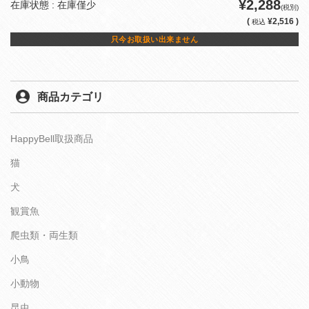
¥2,288
在庫状態 : 在庫僅少
(税別)
(
¥2,516 )
税込
只今お取扱い出来ません
商品カテゴリ
HappyBell取扱商品
猫
犬
観賞魚
爬虫類・両生類
小鳥
小動物
昆虫