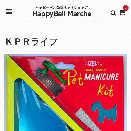
ハッピーベル公式ネットショップ
0
HappyBell Marche
ホーム
ＫＰＲライフ
アカウント
カート