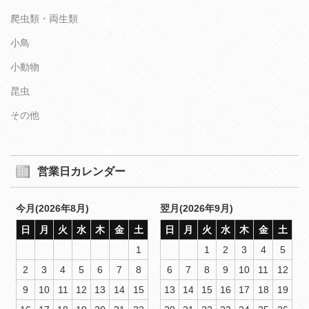
爬虫類・両生類
小鳥
小動物
昆虫
その他
営業日カレンダー
今月(2026年8月)
翌月(2026年9月)
日
月
火
水
木
金
土
日
月
火
水
木
金
土
1
1
2
3
4
5
2
3
4
5
6
7
8
6
7
8
9
10
11
12
9
10
11
12
13
14
15
13
14
15
16
17
18
19