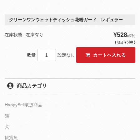
クリーンワンウェットティッシュ花粉ガード レギュラー
¥528
在庫状態 : 在庫有り
(税別)
(
¥580 )
税込
数量
設定なし
商品カテゴリ
HappyBell取扱商品
猫
犬
観賞魚