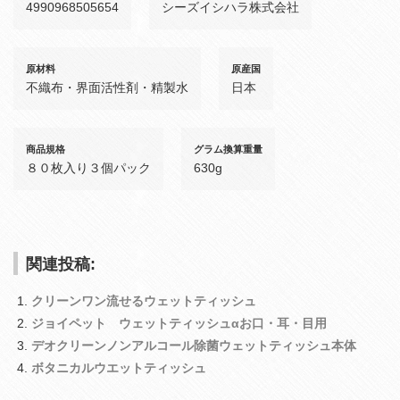
4990968505654
シーズイシハラ株式会社
原材料
原産国
不織布・界面活性剤・精製水
日本
商品規格
グラム換算重量
８０枚入り３個パック
630g
関連投稿:
クリーンワン流せるウェットティッシュ
ジョイペット ウェットティッシュαお口・耳・目用
デオクリーンノンアルコール除菌ウェットティッシュ本体
ボタニカルウエットティッシュ