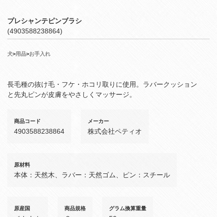
プレシャンテピンブラシ
(4903588238864)
犬
>
用品
>
お手入れ
長毛種の抜け毛・フケ・ホコリ取りに使用。ラバークッション
と先丸ピンが皮膚をやさしくマッサージ。
商品コード
メーカー
4903588238864
株式会社ペティオ
原材料
本体：天然木、ラバー：天然ゴム、ピン：スチール
原産国
商品規格
グラム換算重量