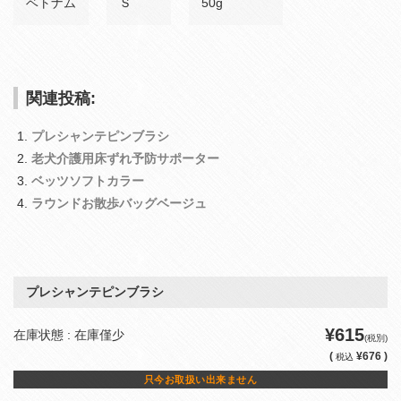
ベトナム
Ｓ
50g
関連投稿:
プレシャンテピンブラシ
老犬介護用床ずれ予防サポーター
ベッツソフトカラー
ラウンドお散歩バッグベージュ
プレシャンテピンブラシ
¥615
在庫状態 : 在庫僅少
(税別)
(
¥676 )
税込
只今お取扱い出来ません