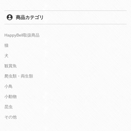
商品カテゴリ
HappyBell取扱商品
猫
犬
観賞魚
爬虫類・両生類
小鳥
小動物
昆虫
その他